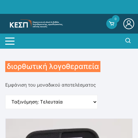
Skip
to
content
0
διορθωτική λογοθεραπεία
Εμφάνιση του μοναδικού αποτελέσματος