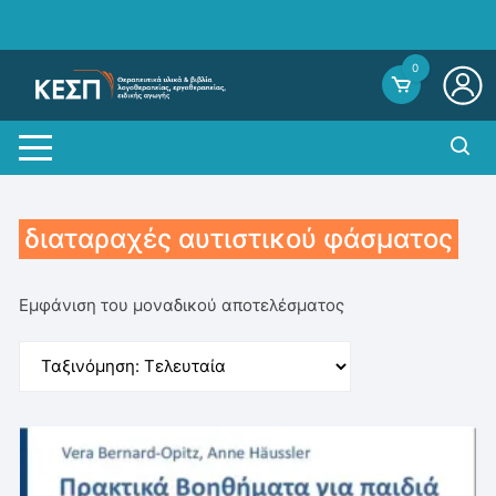
Skip
to
content
0
διαταραχές αυτιστικού φάσματος
Εμφάνιση του μοναδικού αποτελέσματος