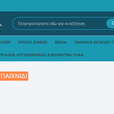
Αναζήτηση
για:
SAGER
SPEECH SONDES
ΒΙΒΛΊΑ
ΠΑΙΧΝΊΔΙΑ ΕΚΠΑΙΔΕΥΤ
Εκδόσεις Ρόδων
Δεξιοτήτων – Μίμηση
ΕΡΓΑΛΕΊΑ ΛΟΓΟΘΕΡΑΠΕΊΑΣ & ΒΟΗΘΗΤΙΚΆ ΥΛΙΚΆ
Παιδικά Βιβλία
Παζλ
Τα προϊόντα μας DPS Thera
ΠΑΙΧΝΊΔΙ
Παραμύθια στη νοηματική
Μουσικά
Βοηθητικά Υλικά για τις Θεραπευτικές
Συνεδρίες
Άλλες εκδόσεις
Λογοθεραπευτικά και Αναλώσιμα
Μέθοδος Padovan