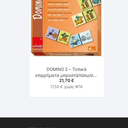
DOMINO 2 – Τοπικά
επιρρήματα μπροστά/πίσω/στο
21,70
€
πλάϊ (δίπλα)
17,50
€
χωρίς ΦΠΑ