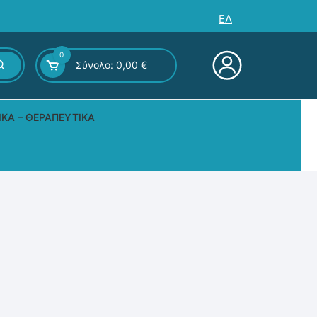
ΕΛ
0
Σύνολο:
0,00
€
ΙΚΆ – ΘΕΡΑΠΕΥΤΙΚΆ
ς – Επιτραπέζια