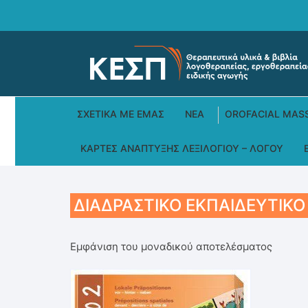
Skip
to
content
ΣΧΕΤΙΚΆ ΜΕ ΕΜΆΣ
ΝΕΑ
OROFACIAL MAS
ΚΆΡΤΕΣ ΑΝΆΠΤΥΞΗΣ ΛΕΞΙΛΟΓΊΟΥ – ΛΌΓΟΥ
ΔΙΑΔΡΑΣΤΙΚΌ ΕΚΠΑΙΔΕΥΤΙΚΌ 
Εμφάνιση του μοναδικού αποτελέσματος