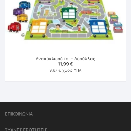
Ανακύκλωσέ το! – Δεσύλλας
11,99
€
9,67
€
χωρίς ΦΠΑ
ΕΠΙΚΟΙΝΩΝΙΑ
ΣΥΧΝΕΣ ΕΡΩΤΗΣΕΙΣ