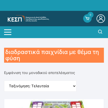
Skip
to
content
0
διαδραστικά παιχνίδια με θέμα τη
φύση
Εμφάνιση του μοναδικού αποτελέσματος