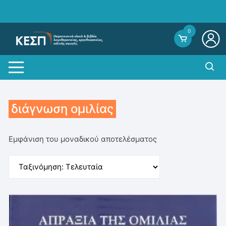
Skip
to
content
0
διάγνωση ομιλίας
Εμφάνιση του μοναδικού αποτελέσματος