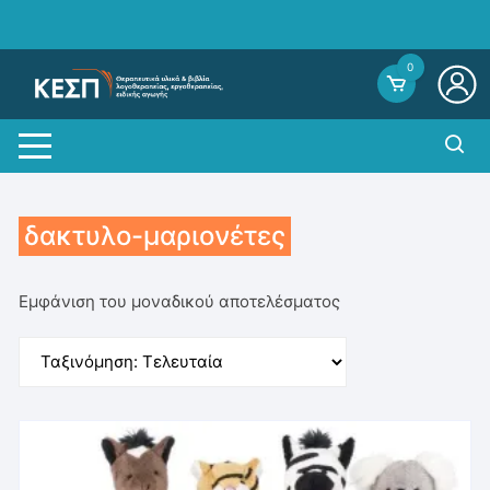
Skip
to
content
0
δακτυλο-μαριονέτες
Εμφάνιση του μοναδικού αποτελέσματος