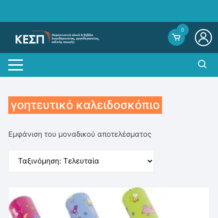
Skip
to
content
0
γοητευτικό καλειδοσκόπιο
Εμφάνιση του μοναδικού αποτελέσματος