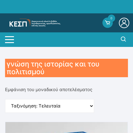
Skip
to
content
0
γνώση της ιστορίας και του
πολιτισμού
Εμφάνιση του μοναδικού αποτελέσματος