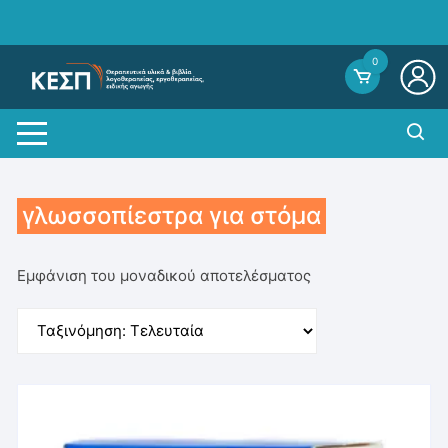
Skip
to
content
0
γλωσσοπίεστρα για στόμα
Εμφάνιση του μοναδικού αποτελέσματος