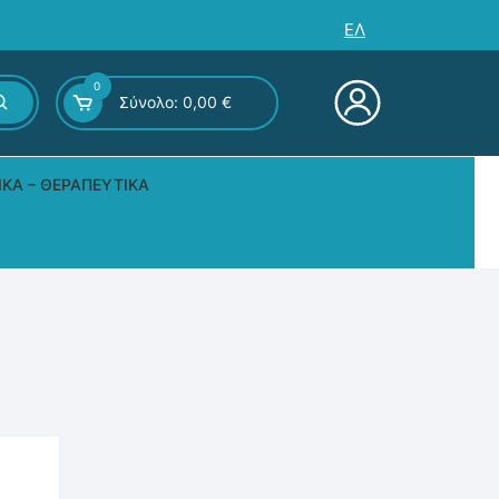
ΕΛ
0
Σύνολο:
0,00
€
ΙΚΆ – ΘΕΡΑΠΕΥΤΙΚΆ
ς – Επιτραπέζια