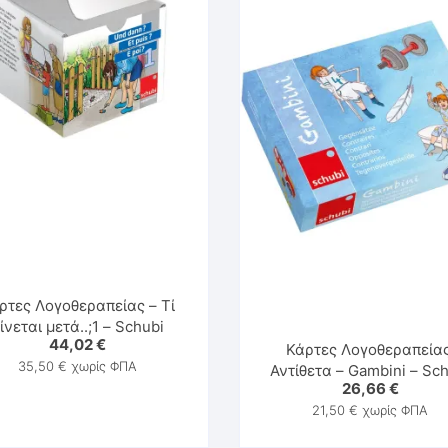
Παιχνίδια & Υλικά Εκπνοής
Στοματοκινητική Μυολειτουργική Θεραπεία
ρτες Λογοθεραπείας – Τί
ίνεται μετά..;1 – Schubi
44,02
€
Κάρτες Λογοθεραπείας
35,50
€
χωρίς ΦΠΑ
Αντίθετα – Gambini – Sc
26,66
€
21,50
€
χωρίς ΦΠΑ