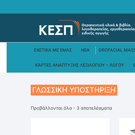
Skip
to
content
ΣΧΕΤΙΚΆ ΜΕ ΕΜΆΣ
ΝΕΑ
OROFACIAL MAS
ΚΆΡΤΕΣ ΑΝΆΠΤΥΞΗΣ ΛΕΞΙΛΟΓΊΟΥ – ΛΌΓΟΥ
ΓΛΩΣΣΙΚΉ ΥΠΟΣΤΉΡΙΞΗ
Sorted
Προβάλλονται όλα - 3 αποτελέσματα
by
average
rating