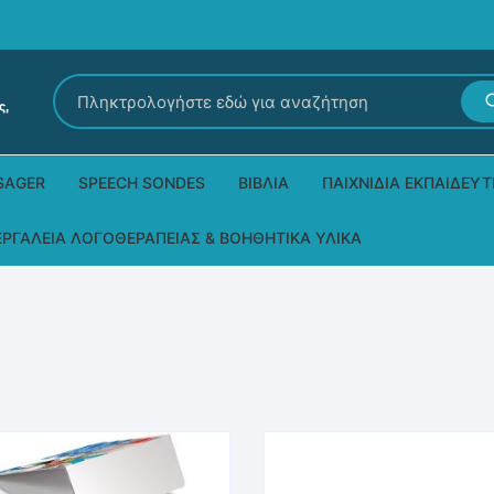
Αναζήτηση
για:
SAGER
SPEECH SONDES
ΒΙΒΛΊΑ
ΠΑΙΧΝΊΔΙΑ ΕΚΠΑΙΔΕΥΤ
Εκδόσεις Ρόδων
Δεξιοτήτων – Μίμηση
ΕΡΓΑΛΕΊΑ ΛΟΓΟΘΕΡΑΠΕΊΑΣ & ΒΟΗΘΗΤΙΚΆ ΥΛΙΚΆ
Παιδικά Βιβλία
Παζλ
Τα προϊόντα μας DPS Thera
Παραμύθια στη νοηματική
Μουσικά
Βοηθητικά Υλικά για τις Θεραπευτικές
Συνεδρίες
Άλλες εκδόσεις
Λογοθεραπευτικά και Αναλώσιμα
Μέθοδος Padovan