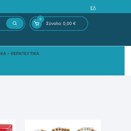
ΕΛ
0
Σύνολο:
0,00
€
ΙΚΆ – ΘΕΡΑΠΕΥΤΙΚΆ
ς – Επιτραπέζια