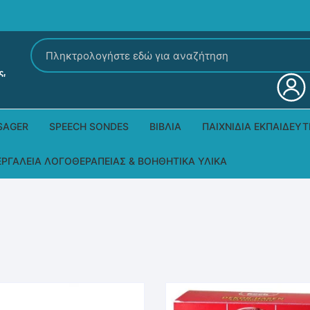
Αναζήτηση
για:
SAGER
SPEECH SONDES
ΒΙΒΛΊΑ
ΠΑΙΧΝΊΔΙΑ ΕΚΠΑΙΔΕΥΤ
Εκδόσεις Ρόδων
Δεξιοτήτων – Μίμηση
ΕΡΓΑΛΕΊΑ ΛΟΓΟΘΕΡΑΠΕΊΑΣ & ΒΟΗΘΗΤΙΚΆ ΥΛΙΚΆ
Παιδικά Βιβλία
Παζλ
Τα προϊόντα μας DPS Thera
Παραμύθια στη νοηματική
Μουσικά
Βοηθητικά Υλικά για τις Θεραπευτικές
Συνεδρίες
Άλλες εκδόσεις
Λογοθεραπευτικά και Αναλώσιμα
Μέθοδος Padovan