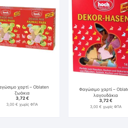
Παιχνίδια & Υλικά Εκπνοής
Στοματοκινητική Μυολειτουργική Θεραπεία
αγώσιμο χαρτί – Oblaten
Φαγώσιμο χαρτί – Oblat
ζωάκια
λαγουδάκια
3,72
€
3,72
€
3,00
€
χωρίς ΦΠΑ
3,00
€
χωρίς ΦΠΑ