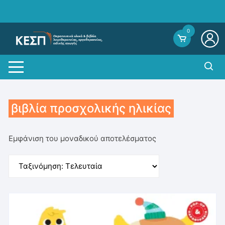
Skip
to
content
0
βιβλία προσχολικής ηλικίας
Εμφάνιση του μοναδικού αποτελέσματος