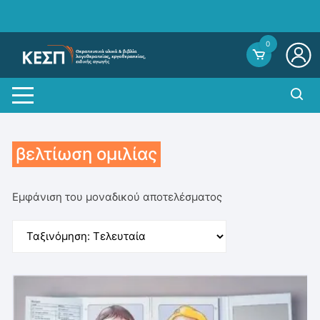
Skip
to
content
0
βελτίωση ομιλίας
Εμφάνιση του μοναδικού αποτελέσματος