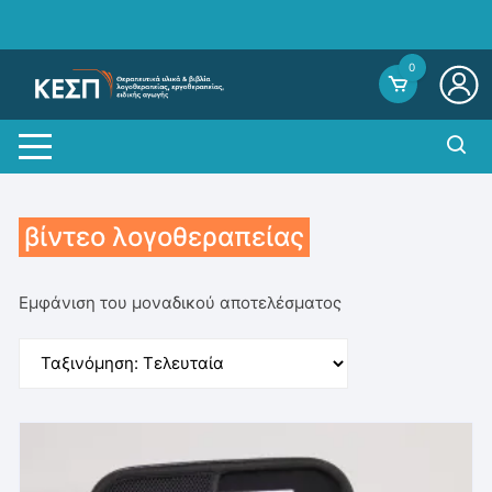
Skip
to
content
0
βίντεο λογοθεραπείας
Εμφάνιση του μοναδικού αποτελέσματος