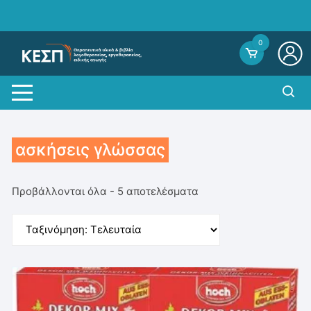
Skip
to
content
0
ασκήσεις γλώσσας
Sorted
Προβάλλονται όλα - 5 αποτελέσματα
by
average
rating