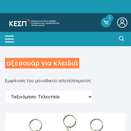
Skip
to
content
0
αξεσουάρ για κλειδιά
Εμφάνιση του μοναδικού αποτελέσματος