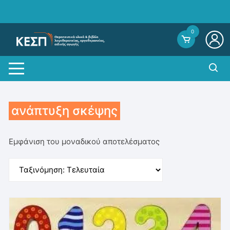
Skip
to
content
0
ανάπτυξη σκέψης
Εμφάνιση του μοναδικού αποτελέσματος