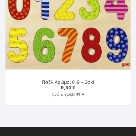
Παζλ Αριθμοί 0-9 – Goki
9,30
€
7,50
€
χωρίς ΦΠΑ