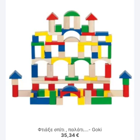
Φτιάξε σπίτι , παλάτι….- Goki
35,34
€