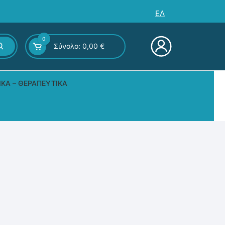
ΕΛ
0
Σύνολο:
0,00
€
ΙΚΆ – ΘΕΡΑΠΕΥΤΙΚΆ
ς – Επιτραπέζια