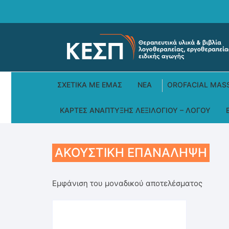
Skip
to
content
ΣΧΕΤΙΚΆ ΜΕ ΕΜΆΣ
ΝΕΑ
OROFACIAL MAS
ΚΆΡΤΕΣ ΑΝΆΠΤΥΞΗΣ ΛΕΞΙΛΟΓΊΟΥ – ΛΌΓΟΥ
ΑΚΟΥΣΤΙΚΉ ΕΠΑΝΆΛΗΨΗ
Εμφάνιση του μοναδικού αποτελέσματος