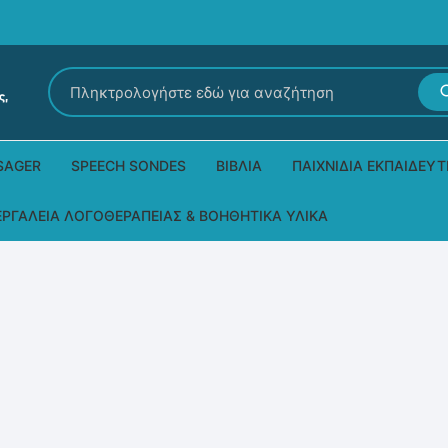
Αναζήτηση
για:
SAGER
SPEECH SONDES
ΒΙΒΛΊΑ
ΠΑΙΧΝΊΔΙΑ ΕΚΠΑΙΔΕΥΤ
Εκδόσεις Ρόδων
Δεξιοτήτων – Μίμηση
ΕΡΓΑΛΕΊΑ ΛΟΓΟΘΕΡΑΠΕΊΑΣ & ΒΟΗΘΗΤΙΚΆ ΥΛΙΚΆ
Παιδικά Βιβλία
Παζλ
Τα προϊόντα μας DPS Thera
Παραμύθια στη νοηματική
Μουσικά
Βοηθητικά Υλικά για τις Θεραπευτικές
Συνεδρίες
Άλλες εκδόσεις
Λογοθεραπευτικά και Αναλώσιμα
Μέθοδος Padovan