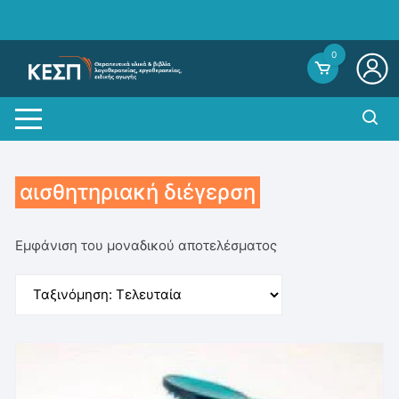
Skip
to
content
0
αισθητηριακή διέγερση
Εμφάνιση του μοναδικού αποτελέσματος