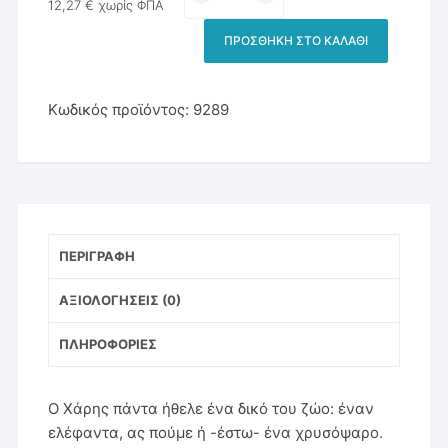
ΨΑΡΙ
12,27
€
χωρίς ΦΠΑ
ΤΟΥ
ΠΡΟΣΘΉΚΗ ΣΤΟ ΚΑΛΆΘΙ
ΧΑΡΗ
ποσότητα
Κωδικός προϊόντος:
9289
ΠΕΡΙΓΡΑΦΉ
ΑΞΙΟΛΟΓΉΣΕΙΣ (0)
ΠΛΗΡΟΦΟΡΊΕΣ
Ο Χάρης πάντα ήθελε ένα δικό του ζώο: έναν
ελέφαντα, ας πούμε ή -έστω- ένα χρυσόψαρο.