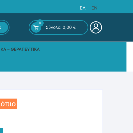
ΕΛ
EN
0
Σύνολο:
0,00
€
ΙΚΆ – ΘΕΡΑΠΕΥΤΙΚΆ
ς – Επιτραπέζια
κόπιο