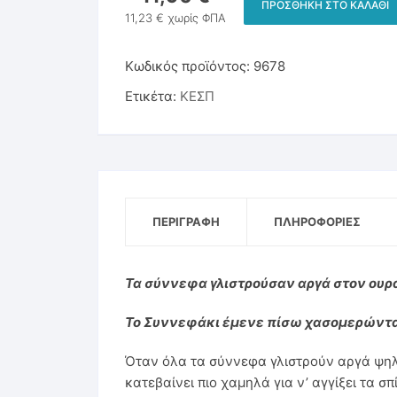
ΠΡΟΣΘΉΚΗ ΣΤΟ ΚΑΛΆΘΙ
Το
11,23
€
χωρίς ΦΠΑ
Παιχνίδια & Υλικά Εκπνοής
συννεφάκι
-
Κωδικός προϊόντος:
9678
Στοματοκινητική Μυολειτουργική Θεραπεία
Καλειδοσκόπιο
Ετικέτα:
ΚΕΣΠ
ποσότητα
ΠΕΡΙΓΡΑΦΉ
ΠΛΗΡΟΦΟΡΊΕΣ
Τα σύννεφα γλιστρούσαν αργά στον ουρ
Το Συννεφάκι έμενε πίσω χασομερώντα
Όταν όλα τα σύννεφα γλιστρούν αργά ψηλ
κατεβαίνει πιο χαμηλά για ν’ αγγίξει τα σπ